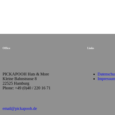
Office
Links
PICKAPOOH Hats & More
Datenschu
Kleine Bahnstrasse 8
Impressu
22525 Hamburg
Phone: +49 (0)40 / 220 16 71
email@pickapooh.de