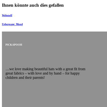
Ihnen könnte auch dies gefallen
Webstoff
Uebergang_Mood
PICKAPOOH
…we love making beautiful hats with a great fit from
great fabrics – with love and by hand – for happy
children and their parents!