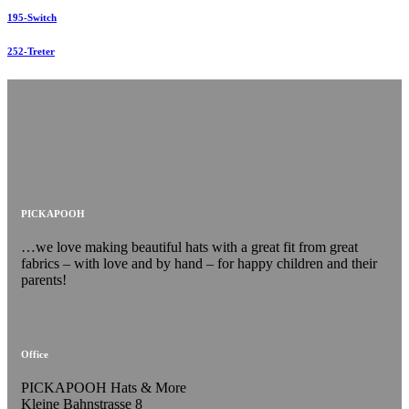
195-Switch
252-Treter
PICKAPOOH
…we love making beautiful hats with a great fit from great
fabrics – with love and by hand – for happy children and their
parents!
Office
PICKAPOOH Hats & More
Kleine Bahnstrasse 8