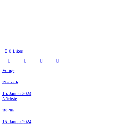
0
Likes
Beitragsnavigation
Vorige
195-Switch
15. Januar 2024
Nächste
193-Nils
15. Januar 2024