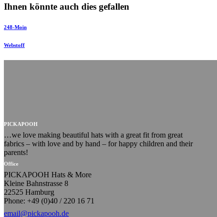
Ihnen könnte auch dies gefallen
248-Moin
Webstoff
PICKAPOOH
…we love making beautiful hats with a great fit from great
fabrics – with love and by hand – for happy children and their
parents!
Office
PICKAPOOH Hats & More
Kleine Bahnstrasse 8
22525 Hamburg
Phone: +49 (0)40 / 220 16 71
email@pickapooh.de