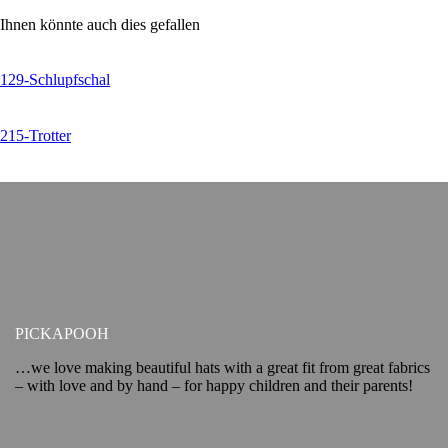
Ihnen könnte auch dies gefallen
129-Schlupfschal
215-Trotter
PICKAPOOH
…we love making beautiful hats with a great fit from great fabrics
– with love and by hand – for happy children and their parents!