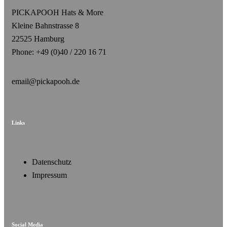
PICKAPOOH Hats & More
Kleine Bahnstrasse 8
22525 Hamburg
Phone: +49 (0)40 / 220 16 71
email@pickapooh.de
Links
Datenschutz
Impressum
Social Media