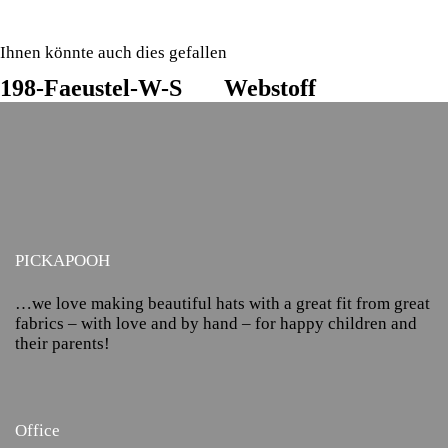
Ihnen könnte auch dies gefallen
198-Faeustel-W-S
Webstoff
PICKAPOOH
…we love making beautiful hats with a great fit from great
fabrics – with love and by hand – for happy children and
their parents!
Office