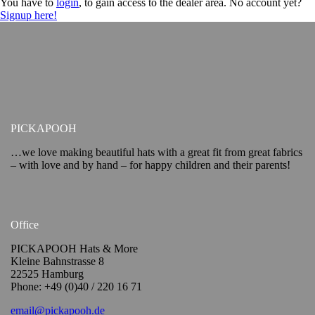
You have to
login
, to gain access to the dealer area. No account yet?
Signup here!
PICKAPOOH
…we love making beautiful hats with a great fit from great fabrics
– with love and by hand – for happy children and their parents!
Office
PICKAPOOH Hats & More
Kleine Bahnstrasse 8
22525 Hamburg
Phone: +49 (0)40 / 220 16 71
email@pickapooh.de