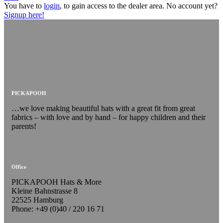
You have to
login
, to gain access to the dealer area. No account yet?
Signup here!
PICKAPOOH
…we love making beautiful hats with a great fit from great
fabrics – with love and by hand – for happy children and their
parents!
Office
PICKAPOOH Hats & More
Kleine Bahnstrasse 8
22525 Hamburg
Phone: +49 (0)40 / 220 16 71