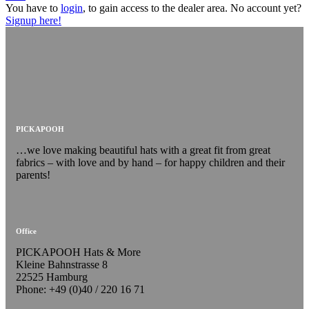
You have to
login
, to gain access to the dealer area. No account yet?
Signup here!
PICKAPOOH
…we love making beautiful hats with a great fit from great
fabrics – with love and by hand – for happy children and their
parents!
Office
PICKAPOOH Hats & More
Kleine Bahnstrasse 8
22525 Hamburg
Phone: +49 (0)40 / 220 16 71