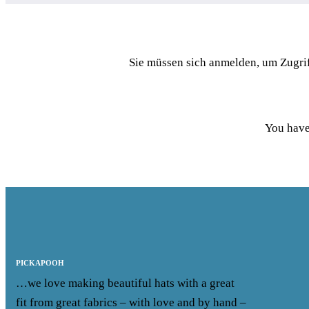
Sie müssen sich
anmelden
, um Zugr
You have
PICKAPOOH
…we love making beautiful hats with a great
fit from great fabrics – with love and by hand –