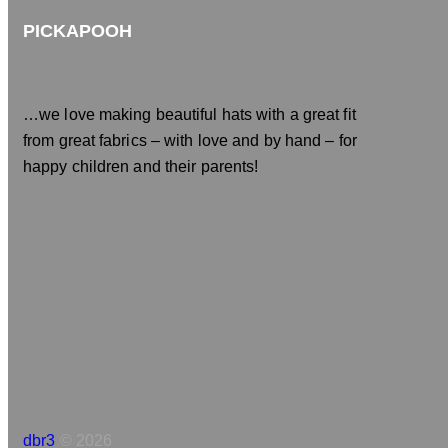
PICKAPOOH
…we love making beautiful hats with a great fit
from great fabrics – with love and by hand – for
happy children and their parents!
dbr3
© 2026