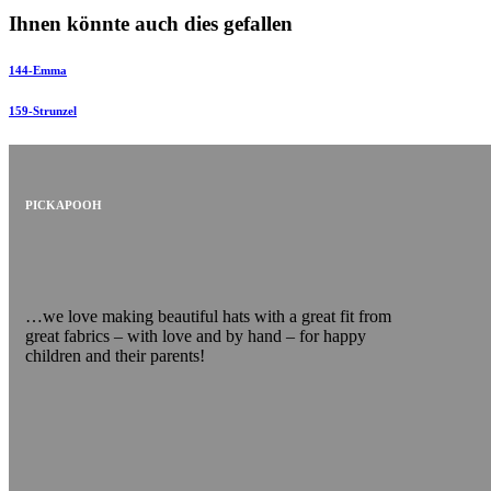
Ihnen könnte auch dies gefallen
144-Emma
159-Strunzel
PICKAPOOH
…we love making beautiful hats with a great fit from
great fabrics – with love and by hand – for happy
children and their parents!