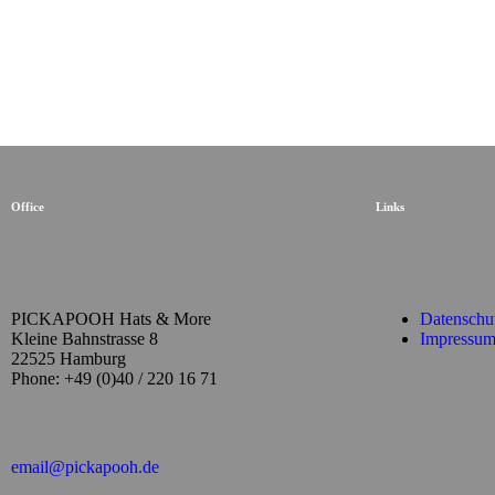
Office
Links
PICKAPOOH Hats & More
Datenschu
Kleine Bahnstrasse 8
Impressu
22525 Hamburg
Phone: +49 (0)40 / 220 16 71
email@pickapooh.de